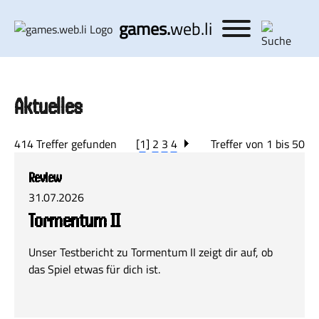
games.
web.li
Aktuelles
414 Treffer gefunden
[
1
]
2
3
4
Treffer von 1 bis 50
Review
31.07.2026
Tormentum II
Unser Testbericht zu Tormentum II zeigt dir auf, ob
das Spiel etwas für dich ist.