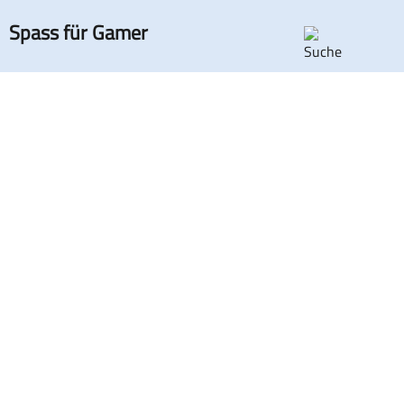
Spass für Gamer