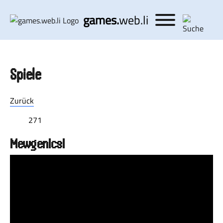
games.
web.li
Spiele
Zurück
271
Mewgenics!